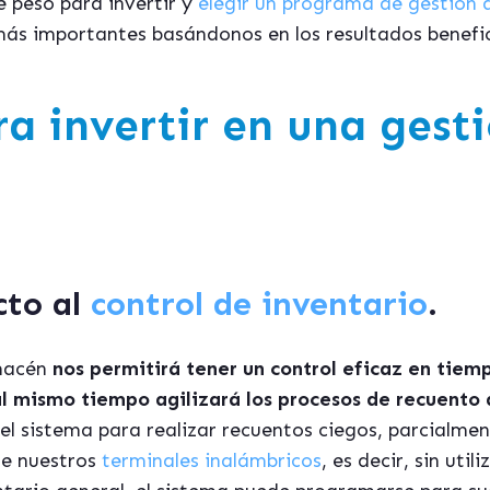
e peso para invertir y
elegir un programa de gestión
más importantes basándonos en los resultados benefi
ra invertir en una gest
cto al
control de inventario
.
lmacén
nos permitirá tener un control eficaz en tiem
al mismo tiempo agilizará los procesos de recuento
el sistema para realizar recuentos ciegos, parcialm
e nuestros
terminales inalámbricos
, es decir, sin util