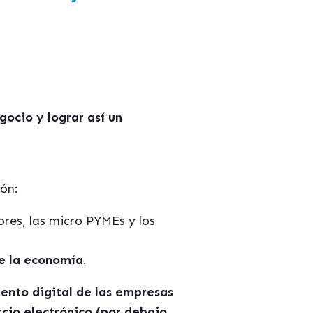
gocio y lograr as
í
un
ión:
es, las micro PYMEs y los
de la economía
.
ento digital de las empresas
cio electrónico (por debajo