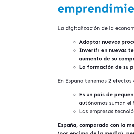
emprendimien
La
digitalizaci
ón de la econo
Adoptar nuevos proc
Invertir en nuevas t
aumento de su compe
La formación de su p
En España tenemos 2 efectos es
Es un país de pequeñ
autónomos suman el 9
Las empresas tecnoló
España, comparada con la med
(por encima de la media), pe