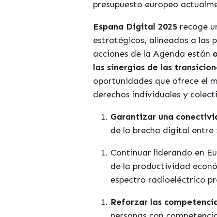
presupuesto europeo actualme
España Digital 2025
recoge un
estrat
é
gicos, alineados a las p
acciones de la
Agenda est
án
o
las sinergias de las transicion
oportunidades que ofrece el mu
derechos individuales y colecti
Garantizar una conectivi
de la brecha digital entr
Continuar liderando en E
de la productividad económ
espectro radioel
é
ctrico p
Reforzar las competencia
personas con competencias