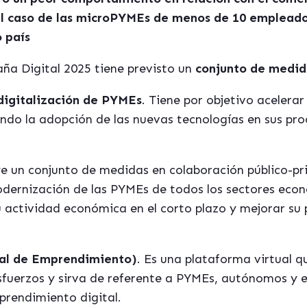
el caso de las microPYMEs de menos de 10 empleado
o pa
ís
añ
a Digital 2025
tiene previsto
un
conjunto de medid
 digitalización de PYMEs
. Tiene por objetivo acelerar
ndo la adopción de las nuevas tecnolog
í
as en sus pro
ye un conjunto de medidas en colaboració
n pú
blico-p
odernización de las PYMEs de todos los sectores econ
actividad económica en el corto plazo y mejorar su 
al de Emprendimiento)
. Es una plataforma virtual q
esfuerzos y sirva de referente a PYMEs, autónomos y
mprendimiento digital.