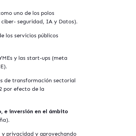
como uno de los polos
ciber- seguridad, IA y Datos).
 los servicios p
ú
blicos
PYMEs y las start-ups (meta
E).
 de transformación sectorial
 por efecto de la
 e inversión en el á
mbito
añ
a).
 y privacidad y aprovechando