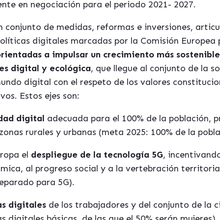
nte en negociación para el periodo 2021- 2027.
 conjunto de medidas, reformas e inversiones, articu
ol
í
ticas digitales marcadas por la
Comisi
ón Europea 
rientadas a impulsar un crecimiento más sostenible 
es digital y ecoló
gica
, que llegue al conjunto de la s
ndo digital con el respeto de los valores constitucion
vos. Estos ejes son:
dad digital
adecuada para el 100% de la población, p
e zonas rurales y urbanas (meta 2025: 100% de la pobl
uropa el
despliegue de la tecnología 5G
, incentivando
ica, al progreso social y a la vertebración territori
reparado para 5G).
s digitales
de los trabajadores y del conjunto de la 
 digitales b
á
sicas, de las que el 50% ser
á
n mujeres).