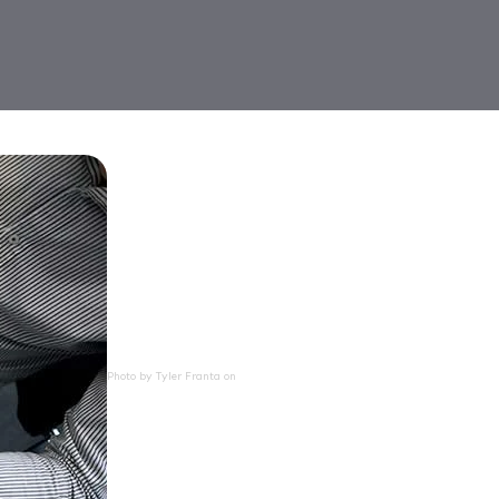
Photo by
Tyler Franta
on