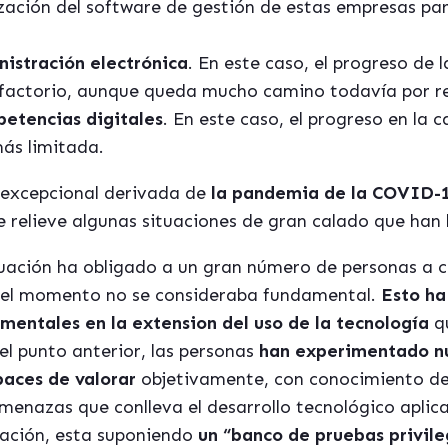
ización del software de gestión de estas empresas p
istración electrónica
. En este caso, el progreso de 
factorio, aunque queda mucho camino todavía por re
etencias digitales
. En este caso, el progreso en la c
más limitada.
n excepcional derivada de
la pandemia de la COVID-1
e relieve algunas situaciones de gran calado que han
ituación ha obligado a un gran número de personas a c
 el momento no se consideraba fundamental.
Esto ha
amentales en la extension del uso de la tecnología
q
l punto anterior, las personas
han experimentado nu
paces de valorar
objetivamente, con conocimiento de 
menazas que conlleva el desarrollo tecnológico aplic
uación, esta suponiendo
un “banco de pruebas privile