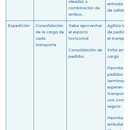
oleadas o
entrada a l
combinación de
de salida.
ambos.
Expedición
Consolidación
Debe aprovechar
Agiliza la 
de la carga de
el espacio
de pedidos
cada
horizontal
el transpor
transporte
Consolidación de
Evita error
pedidos
carga
Permite que
pedidos
terminados
esperen al
transporte 
una zona
segura
Permite
embalar o