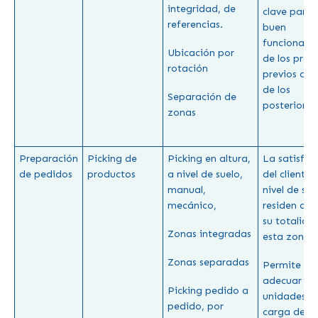
integridad, de
clave para 
referencias.
buen
funcionami
Ubicación por
de los proc
rotación
previos co
de los
Separación de
posteriores
zonas
Preparación
Picking de
Picking en altura,
La satisfac
de pedidos
productos
a nivel de suelo,
del cliente y
manual,
nivel de ser
mecánico,
residen cas
su totalida
Zonas integradas
esta zona
Zonas separadas
Permite
adecuar las
Picking pedido a
unidades d
pedido, por
carga de