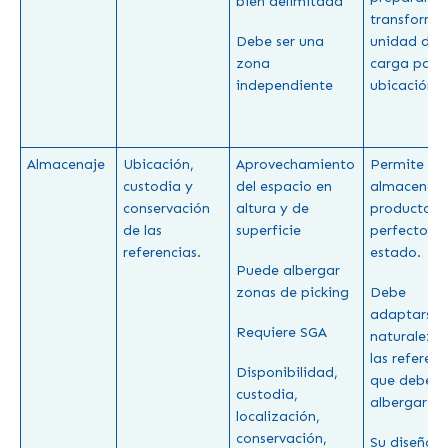
bien delimitada
transformar
Debe ser una
unidad de
zona
carga para
independiente
ubicación
Almacenaje
Ubicación,
Aprovechamiento
Permite
custodia y
del espacio en
almacenar 
conservación
altura y de
producto e
de las
superficie
perfecto
referencias.
estado.
Puede albergar
zonas de picking
Debe
adaptarse a
Requiere SGA
naturaleza
las referenc
Disponibilidad,
que debe
custodia,
albergar
localización,
conservación,
Su diseño e