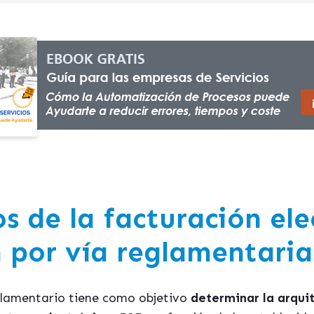
s de la facturación ele
n por vía reglamentaria
glamentario tiene como objetivo
determinar la arqui