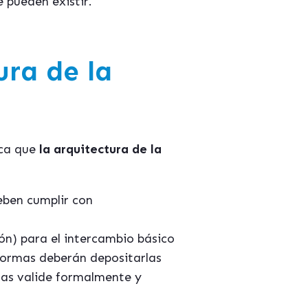
e pueden existir.
ura de la
ica que
la arquitectura de la
eben cumplir con
ón) para el intercambio básico
aformas deberán depositarlas
 las valide formalmente y