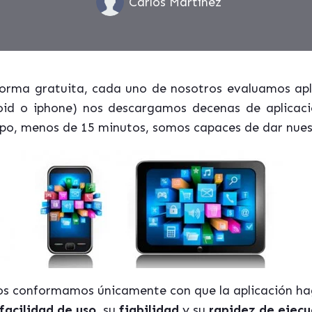
Carlos Martínez
 forma gratuita, cada uno de nosotros evaluamos apl
oid o iphone) nos descargamos decenas de aplicacio
o, menos de 15 minutos, somos capaces de dar nues
os conformamos únicamente con que la aplicación hag
facilidad de uso
, su
fiabilidad
y su
rapidez de ejecu