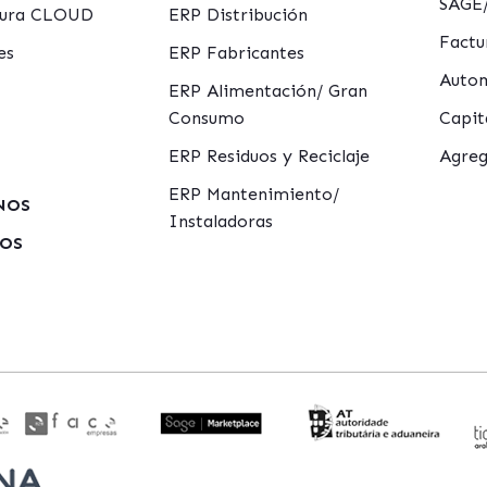
SAGE/
ctura CLOUD
ERP Distribución
Factu
es
ERP Fabricantes
Autom
ERP Alimentación/ Gran
Consumo
Capit
ERP Residuos y Reciclaje
Agreg
ERP Mantenimiento/
NOS
Instaladoras
MOS