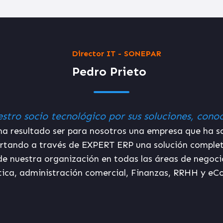
CIO / CHRO - R
Jose Baos 
"DATADEC con su suite de RRHH nos ofr
En GRUPO ROYO somos una compañía con más de 50 añ
cuida el talento para crecer juntos.
Alineado con est
nos ofrece soluciones y el servicio que
a solución de DATADEC nos ha permitido digitalizar n
nvolucramos a las personas, desde una única aplicación
ha reducido drásticamente, y nos ha permitido evaluar
del