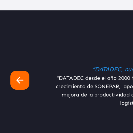
conocimiento y servicio”
ha sabido alinearse con la estrategia de
"
leta, sólida y escalable, orientada a la
egocio como son la gestión de tiendas,
H y eCommerce."
L
i