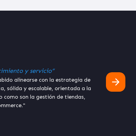
OYO Group International Bathroom
/ Ana Cuenca
ece una solución completa y un servicio excele
os de historia y un equipo con más de 900 emplead
a visión, contamos con DATADEC desde hace más de 
 requiere nuestra organización en el área de Personas
o solamente la gestión de nóminas, sino todos los pr
, y con un entorno sencillo, flexible y escalable. El 
 y medir de forma directa y en tiempo real, las métr
 área de Personas”