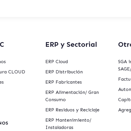
C
ERP y Sectorial
Otr
mos
ERP Cloud
SGA i
SAGE/
ctura CLOUD
ERP Distribución
Factu
es
ERP Fabricantes
Autom
ERP Alimentación/ Gran
Consumo
Capit
ERP Residuos y Reciclaje
Agreg
ERP Mantenimiento/
NOS
Instaladoras