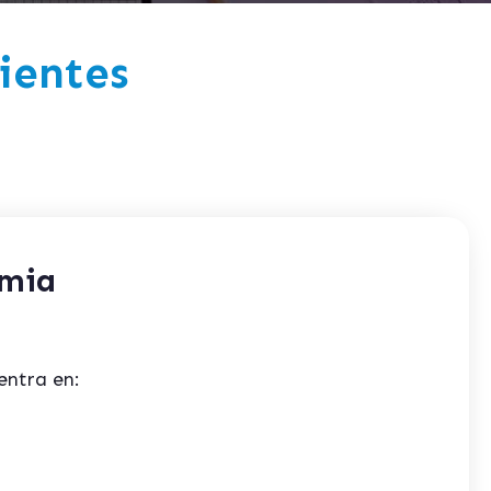
ientes
emia
entra en: