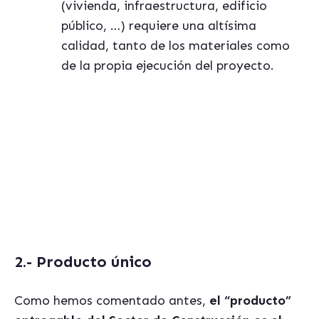
(vivienda, infraestructura, edificio
público, …) requiere una altísima
calidad, tanto de los materiales como
de la propia ejecución del proyecto.
Si te interesa este tema te puede resultar
útil la guía:
"Cómo elegir la mejor aplicación ERP
para tu empresa"
[ Descárgate aquí la Guía Gratuita ]
2.-
Producto único
Como hemos comentado antes,
el
“producto”