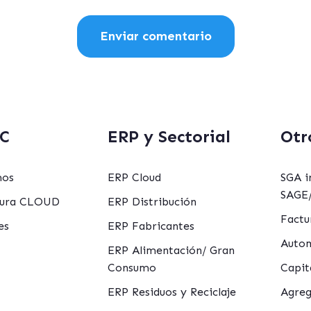
C
ERP y Sectorial
Otr
mos
ERP Cloud
SGA i
SAGE/
ctura CLOUD
ERP Distribución
Factu
es
ERP Fabricantes
Autom
ERP Alimentación/ Gran
Consumo
Capit
ERP Residuos y Reciclaje
Agreg