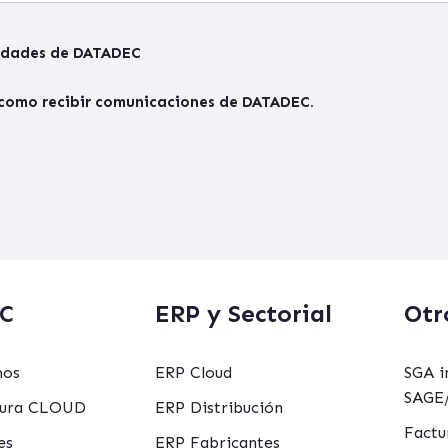
vedades de DATADEC
í como recibir comunicaciones de DATADEC.
C
ERP y Sectorial
Otr
mos
ERP Cloud
SGA i
SAGE/
ctura CLOUD
ERP Distribución
Factu
es
ERP Fabricantes