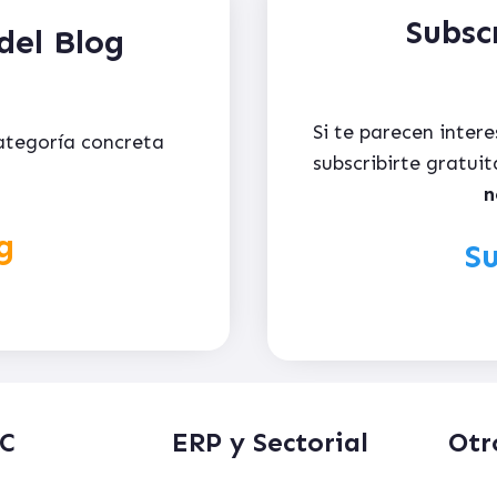
Subsc
del Blog
Si te parecen inter
categoría concreta
subscribirte gratu
n
g
Su
C
ERP y Sectorial
Otr