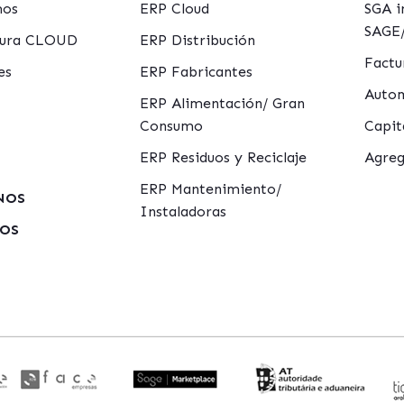
mos
ERP Cloud
SGA i
SAGE/
ctura CLOUD
ERP Distribución
Factu
es
ERP Fabricantes
Autom
ERP Alimentación/ Gran
Consumo
Capit
ERP Residuos y Reciclaje
Agreg
ERP Mantenimiento/
NOS
Instaladoras
MOS