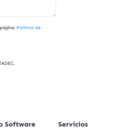
 página:
Política de
ATADEC.
o Software
Servicios