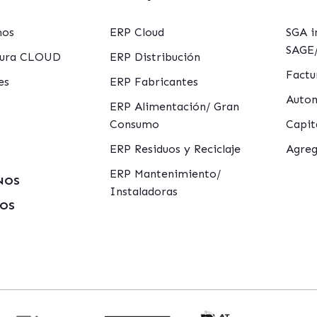
mos
ERP Cloud
SGA i
SAGE/
ctura CLOUD
ERP Distribución
Factu
es
ERP Fabricantes
Autom
ERP Alimentación/ Gran
Consumo
Capit
ERP Residuos y Reciclaje
Agreg
ERP Mantenimiento/
NOS
Instaladoras
MOS