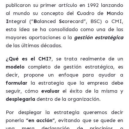
publicaron su primer artículo en 1992 lanzando
al mundo su concepto del
C
uadro de
M
ando
I
ntegral (“
B
alanced
Sc
orecard”, BSC) o CMI,
esta idea se ha consolidado como una de las
mayores aportaciones a la
gestión estratégica
de las últimas décadas.
¿Qué es el CMI?
, se trata realmente de un
modelo
completo de gestión estratégica, es
decir, propone un enfoque para ayudar a
formular
la estrategia que la empresa debe
seguir, cómo
evaluar
el éxito de la misma y
desplegarla
dentro de la organización.
Por desplegar la estrategia queremos decir
ponerla
“en acción”
, evitando que se quede en
una mera declaración de principios o