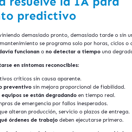
 resuelve la IA para
to predictivo
iniendo demasiado pronto, demasiado tarde o sin un
l mantenimiento se programa solo por horas, ciclos o 
avía funcionan
o
no detectar a tiempo
una degrada
arse en síntomas reconocibles:
ivos críticos sin causa aparente.
o preventivo
sin mejora proporcional de fiabilidad.
 equipos se están degradando
en tiempo real.
pras de emergencia por fallos inesperados.
ue alteran producción, servicio o plazos de entrega.
 qué órdenes de trabajo
deben ejecutarse primero.