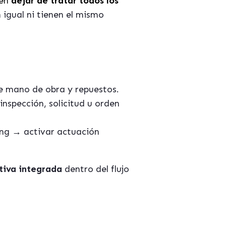
 en
dejar de tratar todos los
igual ni tienen el mismo
e mano de obra y repuestos.
inspección, solicitud u orden
ing → activar actuación
tiva integrada
dentro del flujo