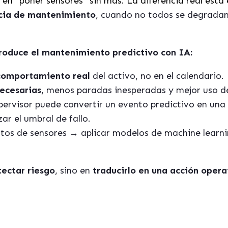
á en “poner sensores” sin más. La diferencia real está
cia de mantenimiento
, cuando no todos se degradan 
troduce el mantenimiento predictivo con IA:
comportamiento real
del activo, no en el calendario.
ecesarias
, menos paradas inesperadas y mejor uso d
pervisor puede convertir un evento predictivo en una 
ar el umbral de fallo.
atos de sensores → aplicar modelos de machine learn
ectar riesgo
, sino en
traducirlo en una acción opera