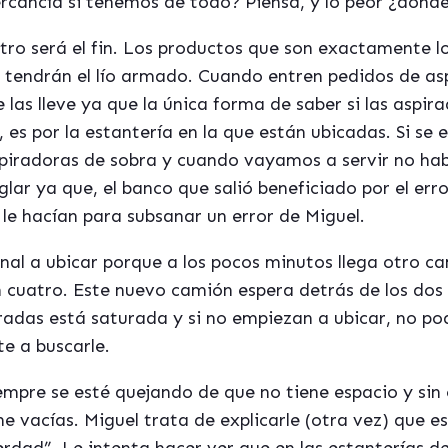
cancía si tenemos de todo? Piensa, y lo peor ¿dónde
otro será el fin. Los productos que son exactamente 
 tendrán el lío armado. Cuando entren pedidos de as
 las lleve ya que la única forma de saber si las aspir
 es por la estantería en la que están ubicadas. Si se 
spiradoras de sobra y cuando vayamos a servir no hab
lar ya que, el banco que salió beneficiado por el er
le hacían para subsanar un error de Miguel.
nal a ubicar porque a los pocos minutos llega otro c
n cuatro. Este nuevo camión espera detrás de los dos
adas está saturada y si no empiezan a ubicar, no po
te a buscarle.
empre se esté quejando de que no tiene espacio y sin
ene vacías. Miguel trata de explicarle (otra vez) que e