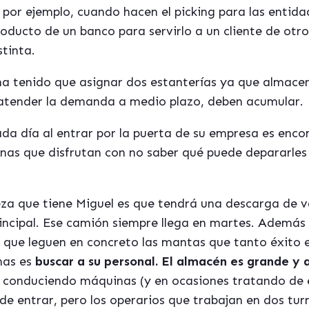
í por ejemplo, cuando hacen el picking para las entida
roducto de un banco para servirlo a un cliente de otr
tinta.
 ha tenido que asignar dos estanterías ya que almac
 atender la demanda a medio plazo, deben acumular.
da día al entrar por la puerta de su empresa es enco
onas que disfrutan con no saber qué puede depararles 
eza que tiene Miguel es que tendrá una descarga de va
principal. Ese camión siempre llega en martes. Además
que leguen en concreto las mantas que tanto éxito 
nas es
buscar a su personal. El almacén es grande y 
n conduciendo máquinas (y en ocasiones tratando de es
e entrar, pero los operarios que trabajan en dos tur