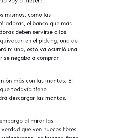
 lo voy a meter?
los mismos, como las
piradoras, el banco que más
adoras deben servirse a los
equivocan en el picking, uno de
rá ni una, esto ya ocurrió una
ror se negaba a comprar
amión más con las mantas. Él
 que todavía tiene
drá descargar las mantas.
 embargo al mirar las
s verdad que ven huecos libres