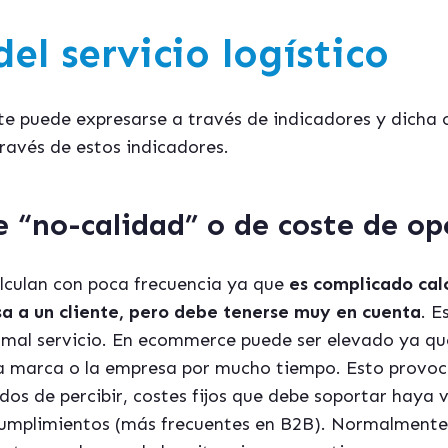
el servicio logístico
nte puede expresarse a través de indicadores y dicha c
través de estos indicadores.
de
“
no-calidad
”
o de coste de o
lculan con poca frecuencia ya que
es complicado cal
sa a un cliente, pero debe tenerse muy en cuenta
. E
mal servicio. En ecommerce puede ser elevado ya que
 la marca o la empresa por mucho tiempo. Esto provo
os de percibir, costes fijos que debe soportar haya ve
cumplimientos (más frecuentes en B2B). Normalmente 