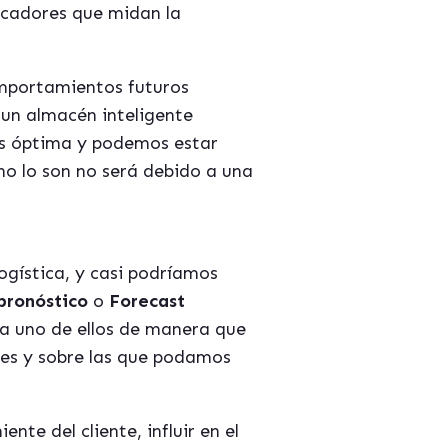
dicadores que midan la
omportamientos futuros
 un almacén inteligente
 es óptima y podemos estar
 no lo son no será debido a una
ogística, y casi podríamos
 pron
ó
stico
o
Forecast
a uno de ellos de manera que
es y sobre las que podamos
te del cliente, influir en el