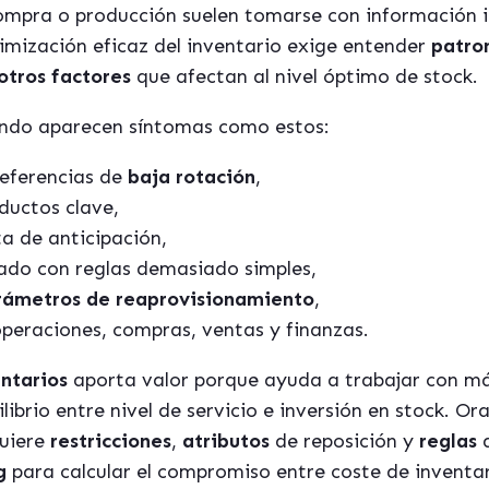
 compra o producción suelen tomarse con información
mización eficaz del inventario exige entender
patro
otros factores
que afectan al nivel óptimo de stock.
uando aparecen síntomas como estos:
eferencias de
baja rotación
,
ductos clave,
ta de anticipación,
lado con reglas demasiado simples,
arámetros de reaprovisionamiento
,
peraciones, compras, ventas y finanzas.
entarios
aporta valor porque ayuda a trabajar con más
ilibrio entre nivel de servicio e inversión en stock. 
quiere
restricciones
,
atributos
de reposición y
reglas
d
g
para calcular el compromiso entre coste de inventari