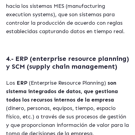
hacia los sistemas MES (manufacturing
execution systems), que son sistemas para
controlar la producción de acuerdo con reglas
establecidas capturando datos en tiempo real.
4.- ERP (enterprise resource planning)
y SCM (supply chain management)
Los
ERP
(
E
nterprise
R
esource
P
lanning)
son
sistema integrado
s de datos, que gestiona
todos los recursos internos de la empresa
(dinero, personas, equipos, tiempo, espacio
f
í
sico, etc.) a través de sus procesos de gestión
y que proporcionan
informaci
ó
n
de valor para la
toma de decisiones de la empresa.