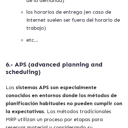
de la demanda)
los horarios de entrega (en caso de
internet suelen ser fuera del horario de
trabajo)
etc…
6.- APS (advanced planning
and
scheduling)
Los
sistemas APS son especialmente
conocidos en entornos donde los m
é
todos de
planificación habituales no pueden cumplir con
la expectativas
. Los m
é
todos tradicionales
MRP
utiliza
n un proceso por etapas para
reservar material y considerando su