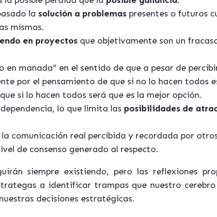
la posible pérdida que la
posible ganancia
.
pasado la
solución a problemas
presentes o futuros c
las mismas.
tiendo en proyectos
que objetivamente son un fracaso
 en manada” en el sentido de que a pesar de percibi
nte por el pensamiento de que si no lo hacen todos e
que si lo hacen todos será que es la mejor opción.
dependencia, lo que limita las
posibilidades de atra
la comunicación real percibida y recordada por otro
nivel de consenso generado al respecto.
uirán siempre existiendo, pero las reflexiones pr
trategas a identificar trampas que nuestro cerebr
nuestras decisiones estratégicas.