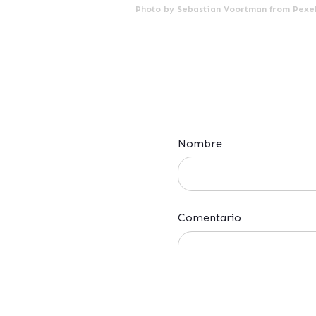
Photo by
Sebastian Voortman
from
Pexe
Nombre
Comentario