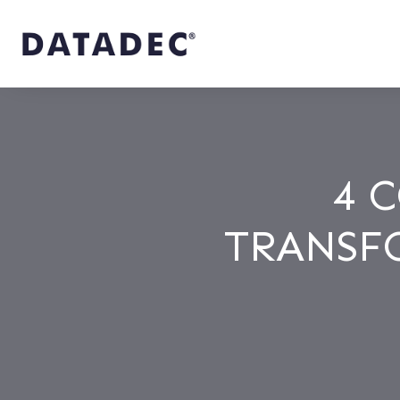
4 
TRANSF