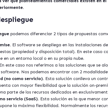
 ver qué planteamientos comerciales existen en e
teriormente
.
despliegue
iegue
podemos diferenciar 2 tipos de propuestas come
emise
. El software se despliega en las instalaciones del
stas (propiedad y disposición total). En este caso c
te en un entorno local o en su propia nube.
 En este caso nos referimos a las soluciones que se alo
 software. Nos podemos encontrar con 2 modalidade
d (no como servicio)
. Esta solución conlleva un contr
uenta con mayor flexibilidad que la solución on-premis
na parte de los recursos dedicados en exclusivamente
mo servicio (SaaS)
. Esta solución es la que menor cont
supone la máxima flexibilidad. Normalmente los recurs