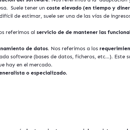
sa. Suele tener un
coste elevado (en tiempo y dine
 difícil de estimar, suele ser una de las vías de ingres
os referimos al
servicio de de mantener las funciona
enamiento de datos
. Nos referimos a los
requerimie
ada software (bases de datos, ficheros, etc…). Este su
que hay en el mercado.
eneralista o especializado.
esa este tema, seguramente te podrá ser útil nuestro ebook 
errores mas habituales al seleccionar un sistema de gestio