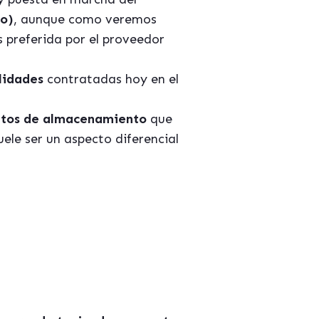
ro)
, aunque como veremos
os preferida por el proveedor
lidades
contratadas hoy en el
ntos de almacenamiento
que
ele ser un aspecto diferencial
gratis sobre
n ERP"