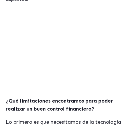
Si te interesa este tema te puede resultar
útil la guía:
"Cómo elegir la mejor aplicación ERP
para tu empresa"
[ Descárgate aquí la Guía Gratuita ]
¿Qué limitaciones encontramos para poder
realizar un buen control financiero?
Lo primero es que necesitamos de la tecnología