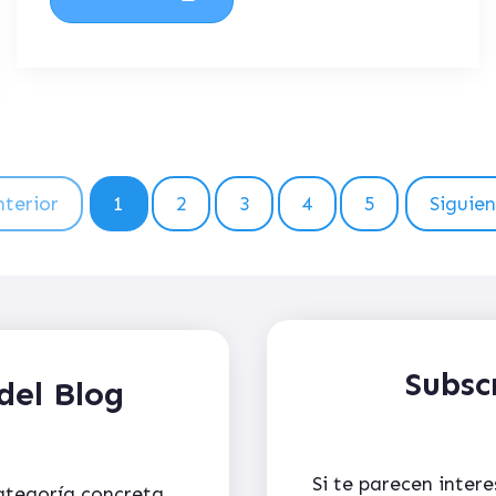
terior
1
2
3
4
5
Siguie
Subsc
del Blog
Si te parecen inter
categoría concreta