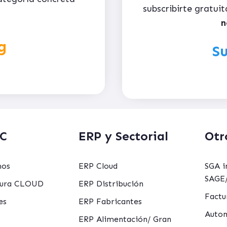
subscribirte gratu
n
g
Su
C
ERP y Sectorial
Otr
mos
ERP Cloud
SGA i
SAGE/
ctura CLOUD
ERP Distribución
Factu
es
ERP Fabricantes
Autom
ERP Alimentación/ Gran