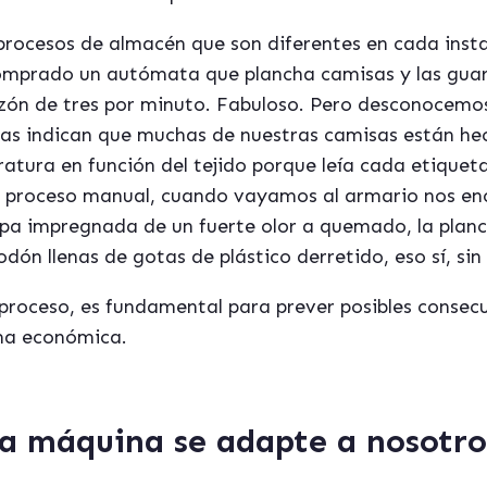
procesos de almacén que son diferentes en cada insta
omprado un autómata que plancha camisas y las guar
razón de tres por minuto. Fabuloso. Pero desconocemos
as indican que muchas de nuestras camisas están hec
tura en función del tejido porque leía cada etiquet
el proceso manual, cuando vayamos al armario nos 
opa impregnada de un fuerte olor a quemado, la plan
dón llenas de gotas de plástico derretido, eso sí, sin
proceso, es fundamental para prever posibles consecue
rma económica.
la m
á
quina se adapte a nosotro