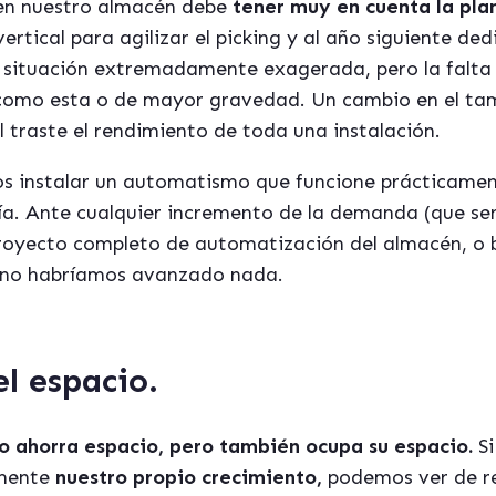
en nuestro almacén debe
tener muy en cuenta la plan
rtical para agilizar el picking y al año siguiente ded
situación extremadamente exagerada, pero la falta d
como esta o de mayor gravedad. Un cambio en el tama
 traste el rendimiento de toda una instalación.
 instalar un automatismo que funcione prácticamen
ía. Ante cualquier incremento de la demanda (que ser
proyecto completo de automatización del almacén, o 
 no habríamos avanzado nada.
el espacio.
o ahorra espacio,
pero tambi
é
n ocupa su espacio.
S
amente
nuestro propio crecimiento,
podemos ver de re