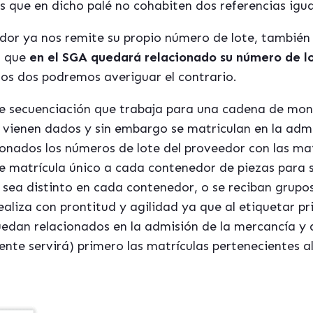
que en dicho palé no cohabiten dos referencias igual
eedor ya nos remite su propio número de lote, tambié
a que
en el SGA quedará relacionado su número de lo
os dos podremos averiguar el contrario.
e secuenciación que trabaja para una cadena de mon
vienen dados y sin embargo se matriculan en la admi
nados los números de lote del proveedor con las mat
e matrícula único a cada contenedor de piezas para 
 sea distinto en cada contenedor, o se reciban grupos
ealiza con prontitud y agilidad ya que al etiquetar p
uedan relacionados en la admisión de la mercancía y
nte servirá) primero las matrículas pertenecientes a