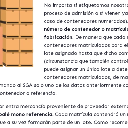
No importa si etiquetamos nosotro
proceso de admisión o si vienen y
caso de contenedores numerados
número de contenedor o matrícula
fabricación
. De manera que cada r
contenedores matriculados para el
lote asignado hasta que dicho con
(circunstancia que también contro
puede asignar un único lote a det
contenedores matriculados, de mane
rmando al SGA solo uno de los datos anteriormente co
ontenedor o referencia.
dor entra mercancía proveniente de proveedor exter
palé mono referencia.
Cada matrícula contendrá un
que a su vez formarán parte de un lote. Como recome