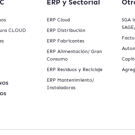
C
ERP y Sectorial
Otr
mos
ERP Cloud
SGA i
SAGE/
ctura CLOUD
ERP Distribución
Factu
es
ERP Fabricantes
Autom
ERP Alimentación/ Gran
Consumo
Capit
ERP Residuos y Reciclaje
Agreg
ERP Mantenimiento/
NOS
Instaladoras
MOS