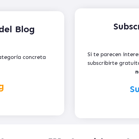
Subsc
del Blog
Si te parecen inter
categoría concreta
subscribirte gratu
n
g
Su