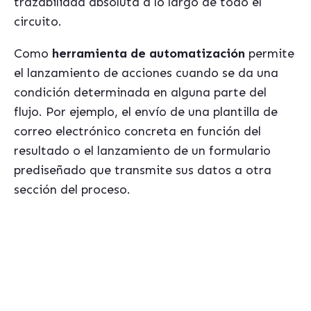
trazabilidad absoluta a lo largo de todo el
circuito.
Como
herramienta de automatización
permite
el lanzamiento de acciones cuando se da una
condición determinada en alguna parte del
flujo. Por ejemplo, el envío de una plantilla de
correo electrónico concreta en función del
resultado o el lanzamiento de un formulario
prediseñado que transmite sus datos a otra
sección del proceso.
Si te interesa este tema, seguramente te podrá ser útil
nuestro ebook gratis sobre
"Los errores mas habituales al seleccionar un
sistema de gestion ERP"