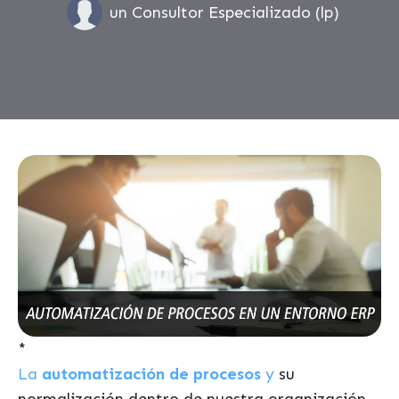
un Consultor Especializado (lp)
*
La
automatización de procesos
y
su