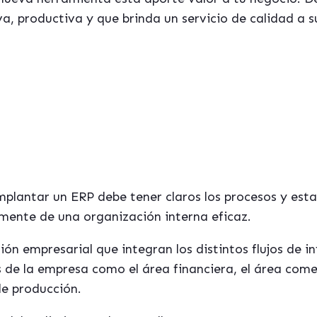
a, productiva y que brinda un servicio de calidad a su
e interesa este tema te puede resultar útil la 
 elegir la mejor aplicación ERP para tu em
[ Descárgate aquí la Guía Gratuita ]
lantar un ERP debe tener claros los procesos y esta
amente de una organización interna eficaz
.
ón empresarial que integran los distintos flujos de 
s de la empresa como el área financiera, el área comer
de producción.