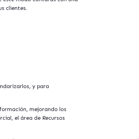
s clientes.
guía:
presa"
ndarizarlos, y para
información, mejorando los
cial, el área de Recursos