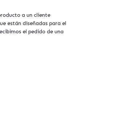
roducto a un cliente
que está
n dise
ñadas para el
recibimos el pedido de una