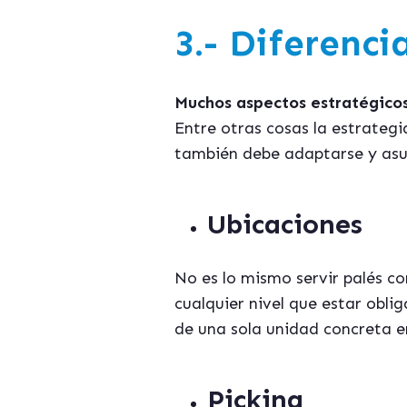
3.- Diferenci
Muchos aspectos estratégico
Entre otras cosas la estrateg
tambi
é
n debe adaptarse y asu
Ubicaciones
No es lo mismo servir pal
é
s co
cualquier nivel que estar obl
de una sola unidad concreta e
Picking