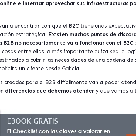
nline e intentar aprovechar sus infraestructuras pa
an a encontrar con que el B2C tiene unas expectativa
cación estrat
é
gica.
Existen muchos puntos de discor
a B2B no necesariamente va a funcionar con el B2C
p
cosas entre ellas la más importante quizá sea la log
destinados a cubrir las necesidades de una cadena d
olicita un cliente desde Galicia.
s creados para el B2B difícilmente van a poder atend
en
diferencias que debemos atender
y que vamos a t