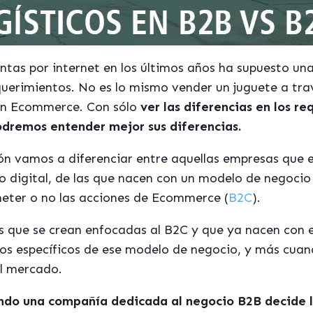
entas por internet en los últimos años ha supuesto un
querimientos. No es lo mismo vender un juguete a trav
 un Ecommerce. Con sólo
ver las diferencias en los re
dremos entender mejor sus diferencias.
ión vamos a diferenciar entre aquellas empresas que
o digital, de las que nacen con un modelo de negocio 
eter o no las acciones de
Ecommerce
(
B2C
).
as que se crean enfocadas al B2C y que ya nacen con
tos específicos de ese modelo de negocio, y más cua
l mercado.
ndo una compa
ñía dedicada al negocio B2B decide 