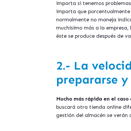
importa si tenemos problemas e
importa que porcentualmente es
normalmente no maneja indicad
muchí
simo m
ás a la empresa, 
é
ste se produce despu
és de va
2.- La veloci
prepararse y 
Mucho má
s r
ápida en el caso
buscará otra tienda online dif
gestión del almac
é
n se verán 