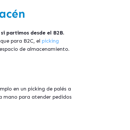
macén
si partimos desde el B2B.
 que para B2C, el
picking
l espacio de almacenamiento.
mplo en un picking de pal
é
s a
 la mano para atender pedidos