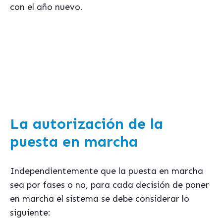
con el año nuevo.
Si te interesa este tema, seguramente te podrá ser útil
nuestro ebook gratis sobre
"Los errores mas habituales al seleccionar un
sistema de gestion ERP"
La autorización de la
puesta en marcha
Independientemente que la puesta en marcha
sea por fases o no, para cada decisión de poner
en marcha el sistema se debe considerar lo
siguiente: