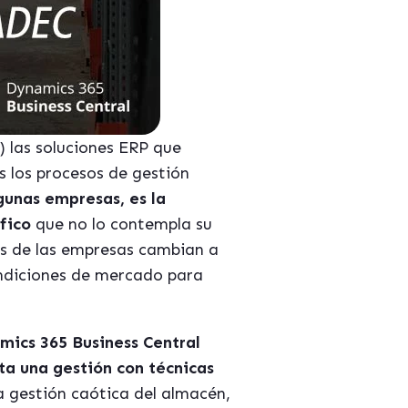
) las soluciones ERP que
 los procesos de gestión
gunas empresas, es la
ífico
que no lo contempla su
os de las empresas cambian a
ondiciones de mercado para
ics 365 Business Central
ta una gestión con técnicas
a gestió
n ca
ótica del almac
é
n,