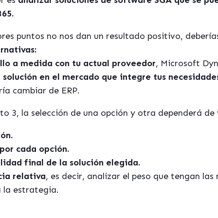
or es
analizar soluciones de software SGA que se pu
365.
iores puntos no nos dan un resultado positivo, debería
rnativas:
llo a medida con tu actual proveedor
,
Microsoft Dy
 solución en el mercado que integre tus necesidade
ría cambiar de ERP.
to 3, la selección de una opción y otra
dependerá de 
ón.
por cada opción.
lidad final de la solución elegida.
ia relativa
, es decir, analizar el peso que tengan la
 la estrategia.