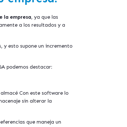
de la empresa
, ya que las
amente a los resultados y a
, y esto supone un
increment
o
 SGA podemos destacar:
o almac
é
Con este software lo
acenaje sin alterar la
referencias que maneja un