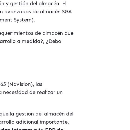
n y gestión del almacén. El
ion avanzadas de almac
é
n SGA
ment System
).
requerimientos de almacén que
sarrollo a medida?, ¿Debo
365
(Navision), las
a necesidad de realizar un
 que la gestion del almacén del
rrollo adicional importante,