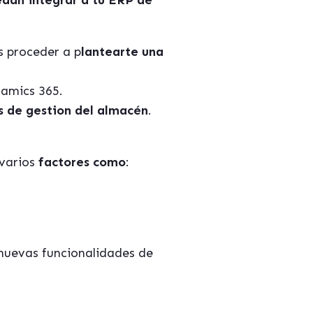
edan integrar a tu ERP de
s proceder a p
lantearte una
namics 365
.
s de gestion del almacén
.
varios
factores como
:
s nuevas funcionalidades de