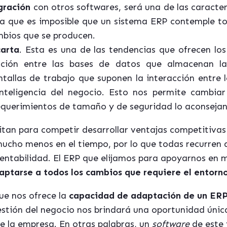
gración
con otros softwares, será una de las caracte
a que es imposible que un sistema ERP contemple tod
ambios que se producen.
carta
. Esta es una de las tendencias que ofrecen lo
ración entre las bases de datos que almacenan l
allas de trabajo que suponen la interacción entre lo
nteligencia del negocio. Esto nos permite cambiar
requerimientos de tamaño y de seguridad lo aconsejan
itan para competir desarrollar ventajas competitiva
mucho menos en el tiempo, por lo que todas recurren 
entabilidad. El ERP que elijamos para apoyarnos en m
aptarse a todos los cambios que requiere el entorn
ue nos ofrece la
capacidad de adaptación de un ER
gestión del negocio nos brindará una oportunidad únic
de la empresa. En otras palabras, un
software
de este 