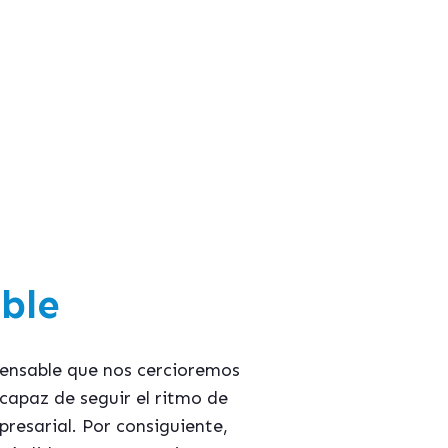
guía:
presa"
able
pensable que nos cercioremos
 capaz de seguir el ritmo de
resarial. Por consiguiente,