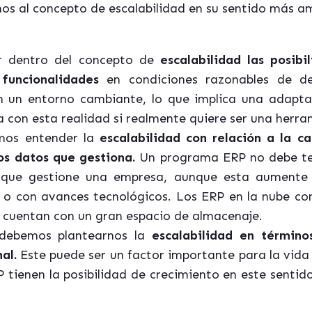
os al concepto de escalabilidad en su sentido más am
r dentro del concepto de
escalabilidad las posib
funcionalidades
en condiciones razonables de des
 un entorno cambiante, lo que implica una adaptac
ea con esta realidad si realmente quiere ser una herr
emos entender la
escalabilidad con relación a la 
os datos que gestiona.
Un programa ERP no debe ten
 que gestione una empresa, aunque esta aumente 
o o con avances tecnológicos. Los ERP en la nube co
e cuentan con un gran espacio de almacenaje.
 debemos plantearnos la
escalabilidad en términ
nal.
Este puede ser un factor importante para la vida 
P tienen la posibilidad de crecimiento en este senti