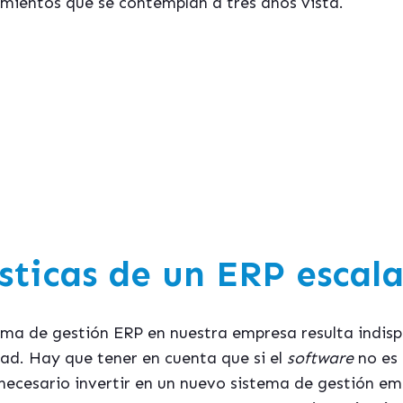
imientos que se contemplan a tres años vista.
e interesa este tema te puede resultar útil la 
 elegir la mejor aplicación ERP para tu em
[ Descárgate aquí la Guía Gratuita ]
sticas de un ERP escal
ma de gestión ERP en nuestra empresa resulta indis
dad. Hay que tener en cuenta que si el
software
no es
necesario invertir en un nuevo sistema de gestión emp