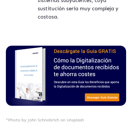
sistemas subyacentes, cuya
sustitución sería muy compleja y
costosa.
*Photo by
John Schnobrich
on
Unsplash