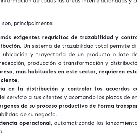
información de todas las áreas interrelacionadas y 
 son, principalmente:
más exigentes requisitos de trazabilidad y contro
ribución
. Un sistema de trazabilidad total
permite di
o, ubicación y trayectoria de un producto o lote d
 recepción, producción o transformación y distribuci
resa, más habituales en este sector, requieren es
iciente.
ia en la distribución y controlar los acuerdos co
el servicio a sus clientes y acortando los plazos de e
árgenes de su proceso productivo de forma transpa
bilidad de su negocio.
iciencia operacional
, automatizando los lanzamient
a.