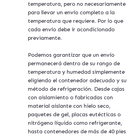
temperatura, pero no necesariamente
para llevar un env
í
o completo a la
temperatura que requiere. Por lo que
cada env
í
o debe ir acondicionado
previamente.
Podemos garantizar que un env
í
o
permanecer
á
dentro de su rango de
temperatura y humedad simplemente
eligiendo el contenedor adecuado y su
m
é
todo de refrigeración. Desde cajas
con aislamiento o fabricadas con
material aislante con hielo seco,
paquetes de gel, placas eut
é
cticas o
nitr
ó
geno l
í
quido como refrigerante
,
hasta contenedores de m
á
s de 40 pies