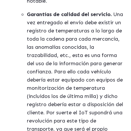
notable.
Garantí
as de calidad del servicio.
Una
vez entregado el env
í
o debe existir un
registro de temperaturas a lo largo de
toda la cadena para cada mercanc
í
a,
las anomal
í
as conocidas, la
trazabilidad, etc., esta es una forma
del uso de la información para generar
confianza. Para ello cada veh
í
culo
deber
í
a estar equipado con equipos de
monitorización de temperatura
(incluidos los de
ú
ltima milla) y dicho
registro deber
í
a estar a disposición del
cliente. Por suerte el IoT supondr
á
una
revolución para este tipo de
transporte, ya que ser
á
el propio