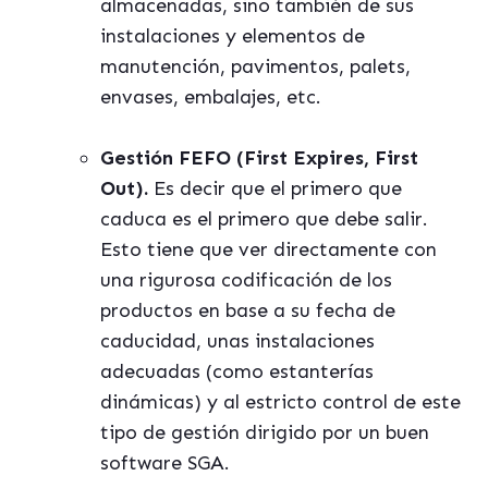
almacenadas, sino tambi
é
n de sus
instalaciones y elementos de
manutenció
n, pavimentos, palets,
envases, embalajes, etc.
Gesti
ó
n FEFO (First Expires, First
Out).
Es decir que el primero que
caduca es el primero que debe salir.
Esto tiene que ver directamente con
una rigurosa codificación de los
productos en base a su fecha de
caducidad, unas instalaciones
adecuadas (como estanter
í
as
din
á
micas) y al estricto control de este
tipo de gestión dirigido por un buen
software SGA.