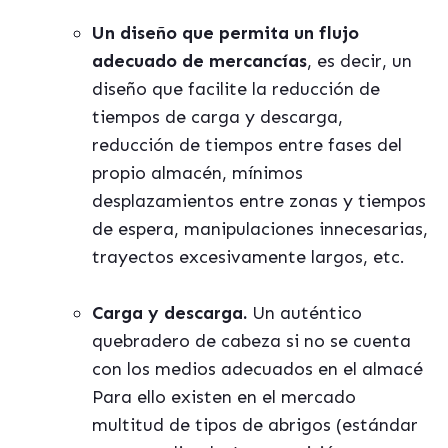
Un dise
ño que permita un flujo
adecuado de mercanc
ías
, es decir, un
diseño que facilite la reducción de
tiempos de carga y descarga,
reducción de tiempos entre fases del
propio almac
é
n, mí
nimos
desplazamientos entre zonas y tiempos
de espera, manipulaciones innecesarias,
trayectos excesivamente largos, etc.
Carga y descarga.
Un auté
ntico
quebradero de cabeza si no se cuenta
con los medios adecuados en el almac
é
Para ello existen en el mercado
multitud de tipos de abrigos (est
á
ndar