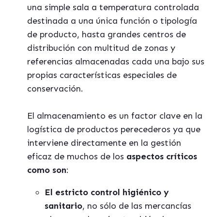
una simple sala a temperatura controlada
destinada a una
ú
nica funci
ó
n o tipolog
í
a
de producto, hasta grandes centros de
distribución con multitud de zonas y
referencias almacenadas cada una bajo sus
propias caracter
í
sticas especiales de
conservació
n.
El almacenamiento es un factor clave en la
log
í
stica de productos perecederos ya que
interviene directamente en la gestión
eficaz de muchos de los
aspectos cr
í
ticos
como son
:
El estricto control higi
é
nico y
sanitario
, no sólo de las mercanc
í
as