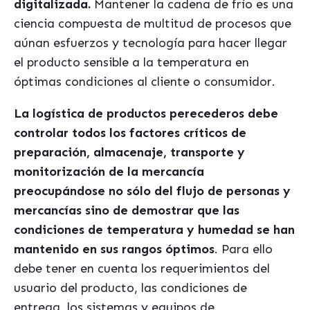
digitalizada.
Mantener la cadena de fr
í
o es una
ciencia compuesta de multitud de procesos que
a
ú
nan esfuerzos y tecnolog
í
a par
a hacer llegar
el producto sensible a la temperatura en
óptimas condiciones al cliente o consumidor.
La logí
stica de productos perecederos debe
controlar todos los factores cr
í
ticos de
preparación, almacenaje, transporte y
monitorización de la mercanc
í
a
preocup
á
ndose no sólo del flujo de personas y
mercanc
í
as sino de demostrar que las
condiciones de temperatura y humedad se han
mantenido en sus rangos óptimos
. Para ello
debe tener en cuenta los requerimientos del
usuario del producto, las condiciones de
entrega, los sistemas y equipos de