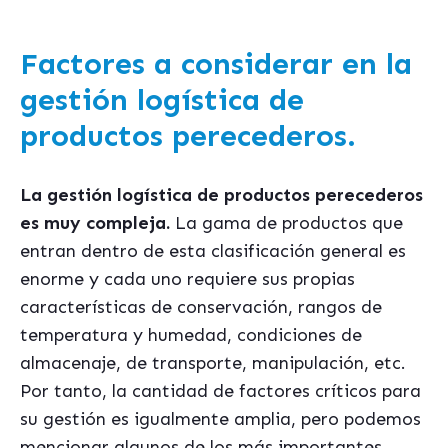
Factores a considerar en la
gestión logística de
productos perecederos.
La gesti
ón log
í
stica de productos perecederos
es muy compleja.
La gama de productos que
entran dentro de esta clasificación general es
enorme y cada uno requiere sus propias
caracter
í
sticas de conservaci
ón, rangos de
temperatura y humedad, condiciones de
almacenaje, de transporte, manipulación, etc.
Por tanto, la cantidad de factores cr
í
ticos para
su gestión es igualmente amplia, pero podemos
mencionar algunos de los m
á
s importantes.