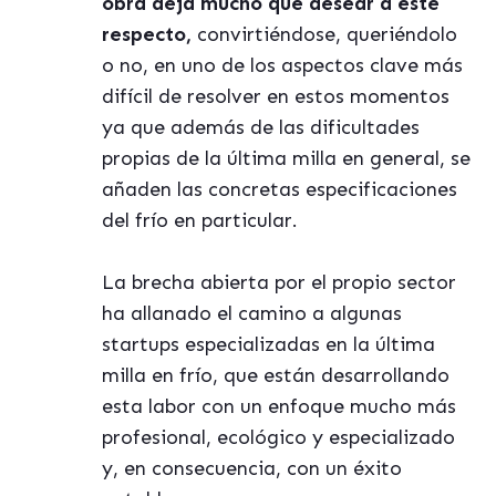
obra
deja mucho que desear a este
respecto,
convirti
é
ndose, queri
é
ndolo
o no, en uno de los aspectos clave m
á
s
dif
í
cil de resolver en estos momentos
ya que adem
á
s de las dificultades
propias de la
ú
ltima milla en general, se
añaden las concretas especificaciones
del fr
í
o en particular.
La brecha abierta por el propio sector
ha allanado el camino a algunas
startups especializadas en la
ú
ltima
milla en fr
í
o, que est
á
n desarrollando
esta labor con un enfoque mucho m
á
s
profesional, ecológico y especializado
y, en consecuencia, con un
é
xito