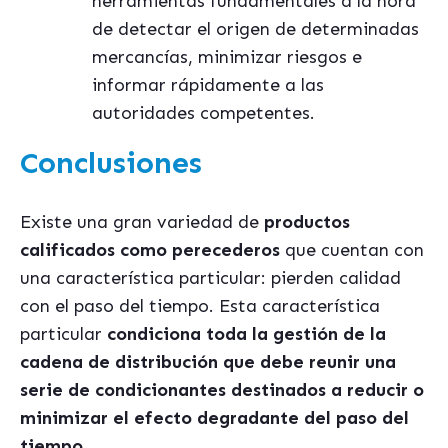
herramientas fundamentales a la hora
de detectar el origen de determinadas
mercanc
í
as, minimizar riesgos e
informar r
á
pidamente a las
autoridades competentes.
Conclusiones
Existe una gran variedad de
productos
calificados como perecederos
que cuentan con
una caracter
í
stica particular: pierden calidad
con el paso del tiempo. Esta caracter
í
stica
particular
condiciona toda la gestión de la
cadena de distribución que debe reunir una
serie de condicionantes destinados a reducir o
minimizar el efecto degradante del paso del
tiempo.