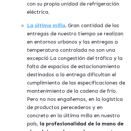
con su propia unidad de refrigeración
el
é
ctrica.
La
última milla
.
Gran cantidad de las
entregas de nuestro tiempo se realizan
en entornos urbanos y las entregas a
temperatura controlada no son una
excepció
La congesti
ón del tr
á
fico y la
falta de espacios de estacionamiento
destinados a la entrega dificultan el
cumplimiento de las especificaciones de
mantenimiento de la cadena de fr
í
o.
Pero no nos engañemos, en la log
í
stica
de productos perecederos y en
concreto en la
ú
ltima milla en nuestro
pa
ís,
la profesionalidad de la mano de