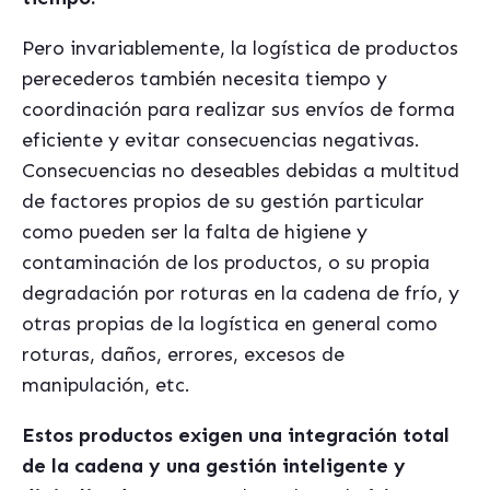
Pero invariablemente, la log
í
stica de productos
perecederos tambi
é
n necesita tiempo y
coordinación para realizar sus env
í
os de forma
eficiente y evitar consecuencias negativas.
Consecuencias no deseables debidas a multitud
de factores propios de su gestión particular
como pueden ser la falta de higiene y
contaminación de los productos, o su propia
degradación por roturas en la cadena de fr
í
o, y
otras propias de la log
í
stica en general como
roturas, daños, errores, excesos de
manipulació
n, etc.
Estos productos exigen una integración total
de la cadena y una gestión inteligente y