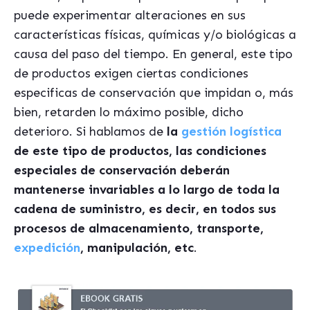
puede experimentar alteraciones en sus
caracter
í
sticas f
í
sicas, qu
í
micas y/o biológicas a
causa del paso del tiempo. En general, este tipo
de productos exigen ciertas condiciones
especificas
de conservaci
ón que impidan o,
má
s
bien
, retarden lo m
á
ximo posible, dicho
deterioro. Si hablamos de
la
gesti
ón log
í
stica
de este tipo de productos, las condiciones
especiales de conservación deber
á
n
mantenerse invariables a lo largo de toda la
cadena de suministro, es decir, en todos sus
procesos de almacenamiento, transporte,
expedición
, manipulació
n, etc
.