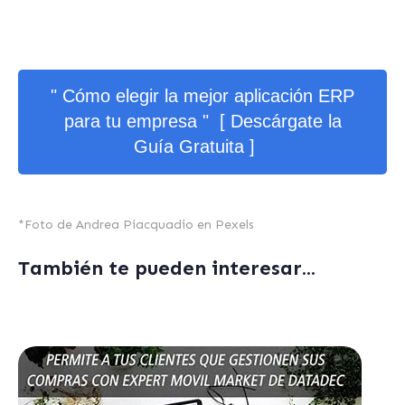
" Cómo elegir la mejor aplicación ERP
para tu empresa " [ Descárgate la
Guía Gratuita ]
*Foto de
Andrea Piacquadio
en
Pexels
También te pueden interesar...