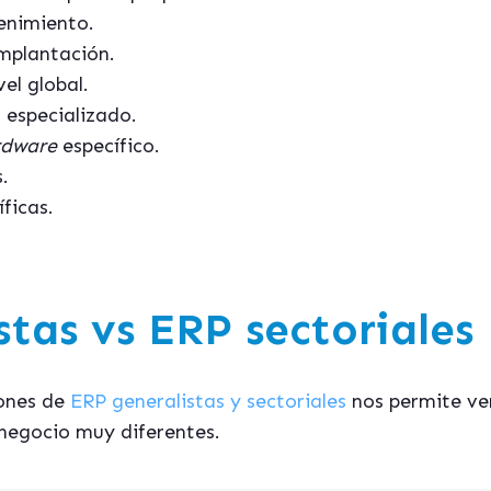
enimiento.
mplantación.
el global.
 especializado.
rdware
específico.
.
ficas.
.
tas vs ERP sectoriales
ones de
ERP generalistas y sectoriales
nos permite ve
negocio muy diferentes.