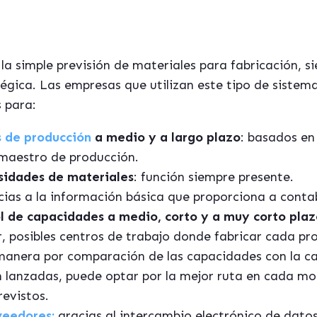
a simple previsión de materiales para fabricación, s
tégica. Las empresas que utilizan este tipo de sistema
 para:
 de producción
a medio y a largo plazo
: basados en 
 maestro de producción.
sidades de materiales
: función siempre presente.
ias a la información básica que proporciona a contab
ol de capacidades a medio, corto y a muy corto pla
r, posibles centros de trabajo donde fabricar cada pr
manera por comparación de las capacidades con la ca
n lanzadas, puede optar por la mejor ruta en cada m
evistos.
veedores:
gracias al intercambio electrónico de dato