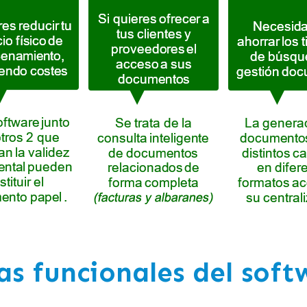
as funcionales
del soft