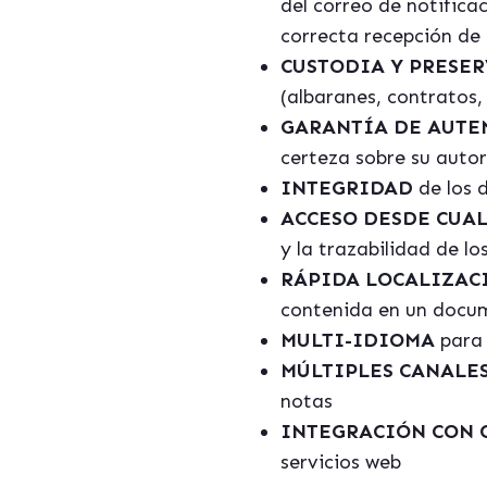
del correo de notific
correcta recepción de l
CUSTODIA Y PRESE
(albaranes, contratos, 
GARANT
Í
A DE AUT
certeza sobre su autor
INTEGRIDAD
de los 
ACCESO DESDE CUA
y la trazabilidad de lo
RÁPIDA LOCALIZAC
contenida en un docu
MULTI-IDIOMA
para 
MÚ
LTIPLES CANALE
notas
INTEGRACI
Ó
N CON 
servicios web