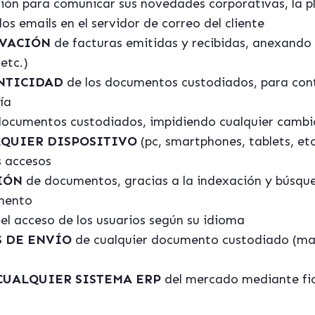
ación para comunicar sus novedades corporativas, la 
os emails en el servidor de correo del cliente
RVACIÓ
N
de facturas emitidas y recibidas, anexand
etc.)
ENTICIDAD
de los documentos custodiados, para cont
ía
documentos custodiados, impidiendo cualquier cambio 
LQUIER DISPOSITIVO
(pc, smartphones, tablets, et
s accesos
IÓ
N
de documentos, gracias a la indexación y búsque
mento
el acceso de los usuarios según su idioma
S DE ENV
ÍO
de cualquier documento custodiado (mai
CUALQUIER SISTEMA ERP
del mercado mediante fi