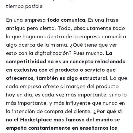
tiempo posible.
En una empresa
todo comunica.
Es una frase
antigua pero cierta. Todo, absolutamente todo
lo que hagamos dentro de la empresa comunica
algo acerca de la misma. ¿Qué tiene que ver
esto con la digitalización? Pues mucho.
La
competitividad no es un concepto relacionado
en exclusiva con el producto o servicio que
ofrecemos, tambi
é
n es algo estructural.
Lo que
cada empresa ofrece al margen del producto
hoy en d
í
a, es cada vez m
á
s importante, si no lo
m
á
s importante, y m
á
s influyente que nunca en
la intención de compra del cliente.
¿Por qué si
no el Marketplace m
á
s famoso del mundo se
empeña constantemente en enseñarnos los