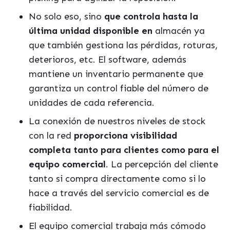
No solo eso, sino
que controla hasta la
última unidad disponible en
almac
é
n ya
que tambi
é
n gestiona las p
é
rdidas, roturas,
deterioros, etc. El software, adem
á
s
mantiene un inventario permanente que
garantiza un control fiable del número de
unidades de cada referencia.
La conexión de nuestros niveles de stock
con la red
proporciona visibilidad
completa tanto para clientes como para el
equipo comercial
. La percepción del cliente
tanto si compra directamente como si lo
hace a trav
é
s del servicio comercial es de
fiabilidad.
El equipo comercial trabaja m
á
s cómodo