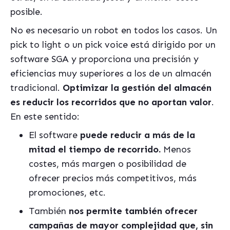
posible.
No es necesario un robot en todos los casos. Un
pick to light o un pick voice est
á
dirigido por un
software SGA y proporciona una precisión y
eficiencias muy superiores a los de un almac
é
n
tradicional.
Optimizar la gestión del almac
é
n
es reducir los recorridos que no aportan valor
.
En este sentido:
El software
puede reducir a m
á
s de la
mitad el tiempo de recorrido.
Menos
costes, m
á
s margen o posibilidad de
ofrecer precios m
á
s competitivos, m
á
s
promociones, etc.
También
nos permite tambi
é
n ofrecer
campañas de mayor complejidad que, sin