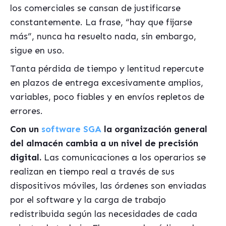
los comerciales se cansan de justificarse
constantemente. La frase,
“
hay que fijarse
m
ás”
, nunca ha resuelto nada, sin embargo,
sigue en uso.
Tanta p
é
rdida de tiempo y lentitud repercute
en plazos de entrega excesivamente amplios,
variables, poco fiables y en env
í
os repletos de
errores.
Con un
software SGA
la organización general
del almac
é
n cambia a un nivel de precisión
digital.
Las comunicaciones a los operarios se
realizan en tiempo real a trav
é
s de sus
dispositivos móviles, las órdenes son enviadas
por el software y la carga de trabajo
redistribuida según las necesidades de cada