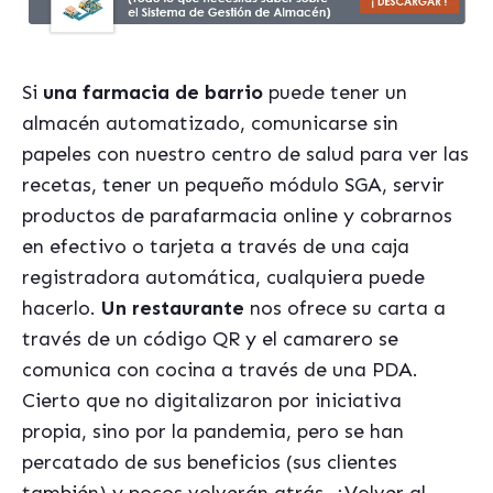
Si
una farmacia de barrio
puede tener un
almac
é
n automatizado, comunicarse sin
papeles con nuestro centro de salud para ver las
recetas, tener un pequeño módulo SGA, servir
productos de parafarmacia online y cobrarnos
en efectivo o tarjeta a trav
é
s de una caja
registradora autom
á
tica, cualquiera puede
hacerlo.
Un restaurante
nos ofrece su carta a
trav
é
s de un código QR y el camarero se
comunica con cocina a trav
é
s de una PDA.
Cierto que no digitalizaron por iniciativa
propia, sino por la pandemia, pero se han
percatado de sus beneficios (sus clientes