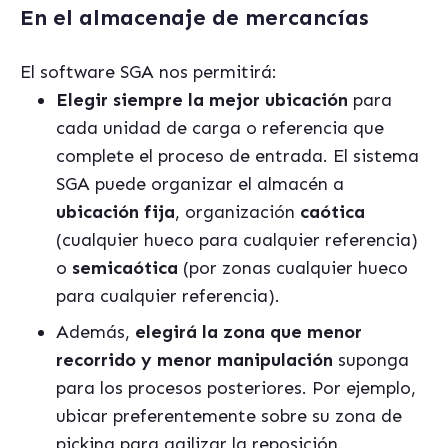
En el almacenaje de mercancías
El software
SGA nos permitirá:
Elegir siempre la mejor ubicación
para
cada unidad de carga o referencia que
complete el proceso de entrada. El sistema
SGA puede organizar el almac
é
n a
ubicación fija
, organizaci
ó
n
ca
ó
tica
(cualquier hueco para cualquier referencia)
o
semica
ó
tica
(por zonas cualquier hueco
para cualquier referencia).
Además,
elegir
á
la zona que menor
recorrido y menor manipulación
suponga
para los procesos posteriores. Por ejemplo,
ubicar preferentemente sobre su zona de
picking para agilizar la reposición.