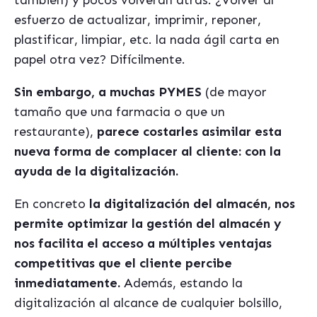
tambi
é
n) y pocos volver
á
n atr
á
s. ¿Volver al
esfuerzo de actualizar, imprimir, reponer,
plastificar, limpiar, etc. la nada
á
gil carta en
papel otra vez? Dif
í
cilmente.
Sin embargo, a muchas PYMES
(de mayor
tamaño que una farmacia o que un
restaurante),
parece costarles asimilar esta
nueva forma de complacer al cliente: con la
ayuda de
la digitalizaci
ó
n.
En concreto
la digitalización del almac
é
n, nos
permite optimizar la gestión del almac
é
n y
nos facilita el acceso a múltiples ventajas
competitivas que el cliente percibe
inmediatamente.
Adem
á
s, estando la
digitalización al alcance de cualquier bolsillo,