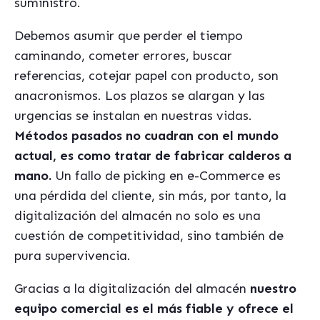
suministro.
Debemos asumir que perder el tiempo
caminando, cometer errores, buscar
referencias, cotejar papel con producto, son
anacronismos. Los plazos se alargan y las
urgencias se instalan en nuestras vidas.
M
é
todos pasados no cuadran con el mundo
actual, es como tratar de fabricar calderos a
mano.
Un fallo de picking en e-Commerce es
una p
é
rdida del cliente, sin m
á
s, por tanto, la
digitalización del almac
é
n no solo es una
cuestión de competitividad, sino tambi
é
n de
pura supervivencia.
Gracias a la digitalización del almac
é
n
nuestro
equipo comercial es el m
á
s fiable y ofrece el