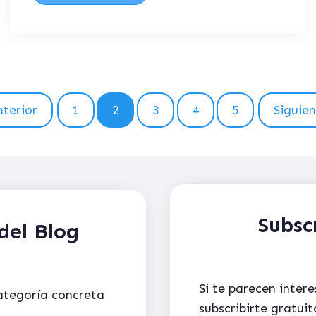
terior
1
2
3
4
5
Siguie
Subsc
del Blog
Si te parecen inter
categoría concreta
subscribirte gratu