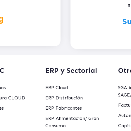
n
g
Su
C
ERP y Sectorial
Otr
mos
ERP Cloud
SGA i
SAGE/
ctura CLOUD
ERP Distribución
Factu
es
ERP Fabricantes
Autom
ERP Alimentación/ Gran
Consumo
Capit