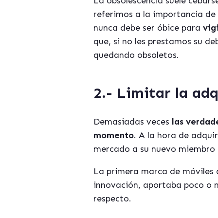
La obsolescencia suele cebarse
referimos a la importancia de 
nunca debe ser óbice para
vig
que, si no les prestamos su d
quedando obsoletos.
2.-
Limitar la adq
Demasiadas veces
las verdad
momento
. A la hora de adqu
mercado a su nuevo miembro an
La primera marca de móviles q
innovación, aportaba poco o ni
respecto.