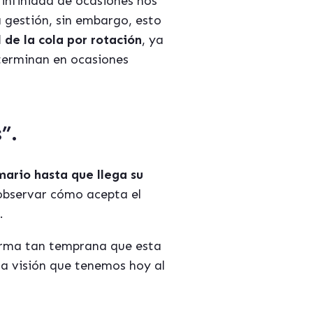
n infinidad de ocasiones nos
a gestión, sin embargo, esto
 de la cola por rotación
, ya
 terminan en ocasiones
”.
mario hasta que llega su
 observar cómo acepta el
.
forma tan temprana que esta
la visión que tenemos hoy al