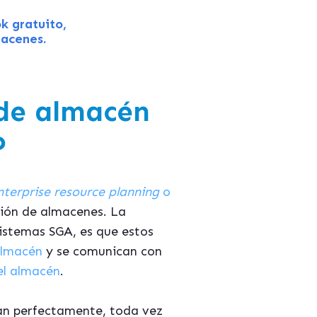
k gratuito,
macenes.
de almacén
P
nterprise resource planning
o
tión de almacenes. La
sistemas SGA, es que estos
almacén
y se comunican con
el almacén
.
tan perfectamente, toda vez