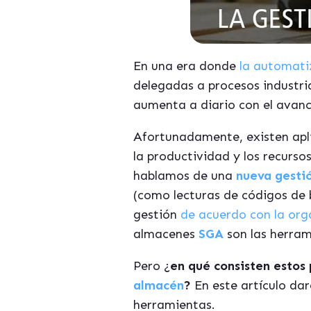
En una era donde
la automat
delegadas a procesos industri
aumenta a diario con el avan
Afortunadamente, existen apli
la productividad y los recurso
hablamos de una
nueva gesti
(como lecturas de códigos de b
gestión
de acuerdo con la org
almacenes
SGA
son las herra
Pero ¿
en qué consisten estos
almacén
?
En este artículo da
herramientas.