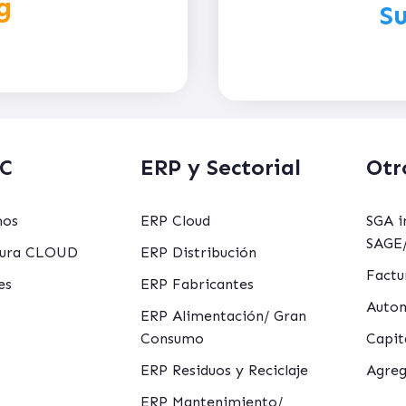
g
Su
C
ERP y Sectorial
Otr
mos
ERP Cloud
SGA i
SAGE/
ctura CLOUD
ERP Distribución
Factu
es
ERP Fabricantes
Autom
ERP Alimentación/ Gran
Consumo
Capit
ERP Residuos y Reciclaje
Agreg
ERP Mantenimiento/