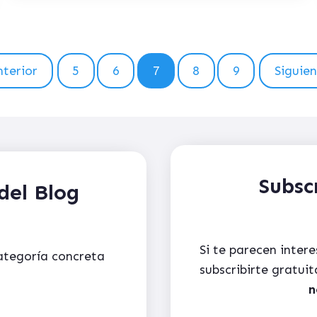
terior
5
6
7
8
9
Siguie
Subsc
del Blog
Si te parecen inter
categoría concreta
subscribirte gratu
n